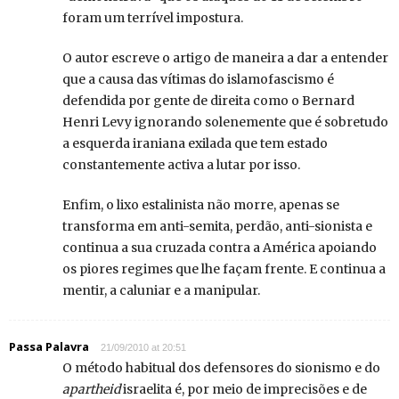
foram um terrível impostura.
O autor escreve o artigo de maneira a dar a entender
que a causa das vítimas do islamofascismo é
defendida por gente de direita como o Bernard
Henri Levy ignorando solenemente que é sobretudo
a esquerda iraniana exilada que tem estado
constantemente activa a lutar por isso.
Enfim, o lixo estalinista não morre, apenas se
transforma em anti-semita, perdão, anti-sionista e
continua a sua cruzada contra a América apoiando
os piores regimes que lhe façam frente. E continua a
mentir, a caluniar e a manipular.
Passa Palavra
21/09/2010 at 20:51
O método habitual dos defensores do sionismo e do
apartheid
israelita é, por meio de imprecisões e de