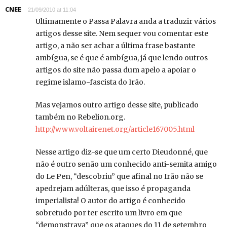
CNEE
21/09/2010 at 11:04
Ultimamente o Passa Palavra anda a traduzir vários
artigos desse site. Nem sequer vou comentar este
artigo, a não ser achar a última frase bastante
ambígua, se é que é ambígua, já que lendo outros
artigos do site não passa dum apelo a apoiar o
regime islamo-fascista do Irão.
Mas vejamos outro artigo desse site, publicado
também no Rebelion.org.
http://www.voltairenet.org/article167005.html
Nesse artigo diz-se que um certo Dieudonné, que
não é outro senão um conhecido anti-semita amigo
do Le Pen, “descobriu” que afinal no Irão não se
apedrejam adúlteras, que isso é propaganda
imperialista! O autor do artigo é conhecido
sobretudo por ter escrito um livro em que
“demonstrava” que os ataques do 11 de setembro