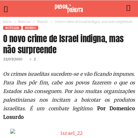
Início
Noticiar
Mundo
O novo crime de Israel indigna, mas não surpreende
NOTICIAR
MUNDO
O novo crime de Israel indigna, mas
não surpreende
22/07/2010
2
Os crimes israelitas sucedem-se e vão ficando impunes.
Para lhes pôr fim, cabe aos povos fazerem o que os
Estados não conseguem. Por isso muitas organizações
palestinianas nos incitam a boicotar os produtos
israelitas. É um combate legítimo.
Por Domenico
Losurdo