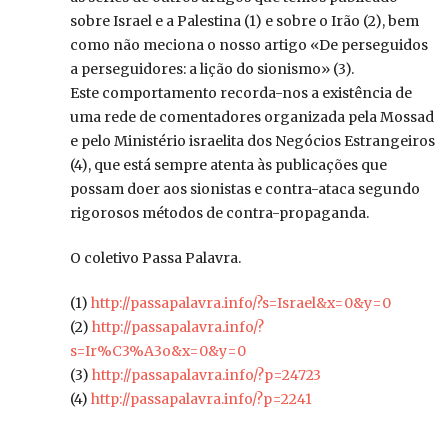
sobre Israel e a Palestina (1) e sobre o Irão (2), bem
como não meciona o nosso artigo «De perseguidos
a perseguidores: a lição do sionismo» (3).
Este comportamento recorda-nos a existência de
uma rede de comentadores organizada pela Mossad
e pelo Ministério israelita dos Negócios Estrangeiros
(4), que está sempre atenta às publicações que
possam doer aos sionistas e contra-ataca segundo
rigorosos métodos de contra-propaganda.
O coletivo Passa Palavra.
(1)
http://passapalavra.info/?s=Israel&x=0&y=0
(2)
http://passapalavra.info/?
s=Ir%C3%A3o&x=0&y=0
(3)
http://passapalavra.info/?p=24723
(4)
http://passapalavra.info/?p=2241