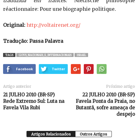
traduzida em francês:
Nietzsche philosophe
réactionnaire: Pour une biographie politique
.
Original:
http://voltairenet.org/
Tradução: Passa Palavra
TAGS
GOVS_NACIONAIS_E_INTERNACIONAIS
ISRAEL
Facebook
Twitter
Artigo anterior
Próximo artigo
21 JULHO 2010 (BR-SP)
22 JULHO 2010 (BR-SP)
Rede Extremo Sul: Luta na
Favela Ponta da Praia, no
Favela Vila Rubi
Butantã, sofre ameaça de
despejo
Artigos Relacionados
Outros Artigos