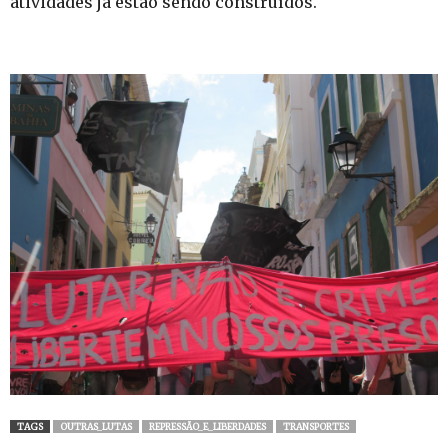
atividades já estão sendo construídos.
TAGS
OUTRAS_LUTAS
REPRESSÃO_E_LIBERDADES
TRANSPORTES