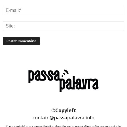
©
Copyleft
contato@passapalavra.info