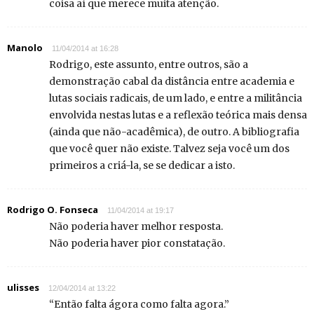
coisa aí que merece muita atenção.
Manolo
11/04/2014 at 16:28
Rodrigo, este assunto, entre outros, são a
demonstração cabal da distância entre academia e
lutas sociais radicais, de um lado, e entre a militância
envolvida nestas lutas e a reflexão teórica mais densa
(ainda que não-acadêmica), de outro. A bibliografia
que você quer não existe. Talvez seja você um dos
primeiros a criá-la, se se dedicar a isto.
Rodrigo O. Fonseca
11/04/2014 at 19:17
Não poderia haver melhor resposta.
Não poderia haver pior constatação.
ulisses
12/04/2014 at 13:22
“Então falta ágora como falta agora.”