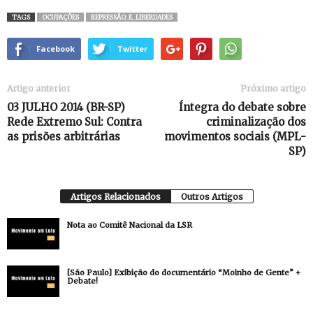
TAGS
OCUPAÇÕES
REPRESSÃO_E_LIBERDADES
Facebook
Twitter
Artigo anterior
Próximo artigo
03 JULHO 2014 (BR-SP)
Íntegra do debate sobre
Rede Extremo Sul: Contra
criminalização dos
as prisões arbitrárias
movimentos sociais (MPL-
SP)
Artigos Relacionados
Outros Artigos
Nota ao Comitê Nacional da LSR
[São Paulo] Exibição do documentário “Moinho de Gente” +
Debate!