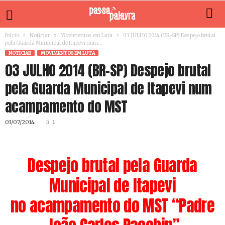
Início
Noticiar
Movimentos em Luta
03 JULHO 2014 (BR-SP) Despejo brutal
pela Guarda Municipal de Itapevi num...
NOTICIAR
MOVIMENTOS EM LUTA
03 JULHO 2014 (BR-SP) Despejo brutal
pela Guarda Municipal de Itapevi num
acampamento do MST
03/07/2014
1
Despejo brutal pela Guarda
Municipal de Itapevi
no acampamento do MST “Padre