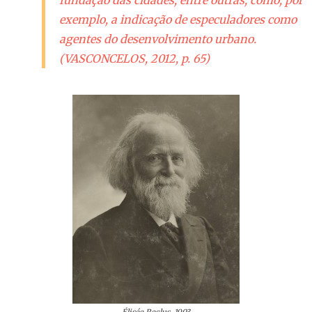
fundação das cidades, entre outras, como, por
exemplo, a indicação de especuladores como
agentes do desenvolvimento urbano.
(VASCONCELOS, 2012, p. 65)