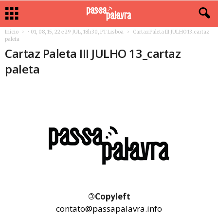
Início
• 01, 08, 15, 22 e 29 JUL, 18h30, PT Lisboa
Cartaz Paleta III JULHO 13_cartaz
paleta
Cartaz Paleta III JULHO 13_cartaz
paleta
©
Copyleft
contato@passapalavra.info