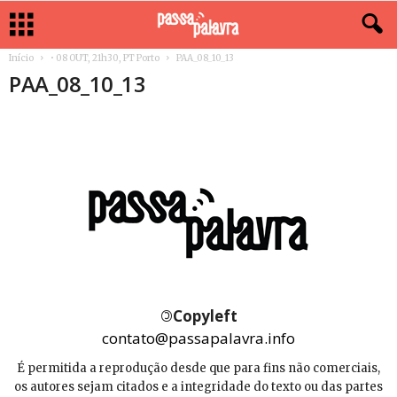
Início
• 08 OUT, 21h30, PT Porto
PAA_08_10_13
PAA_08_10_13
©
Copyleft
contato@passapalavra.info
É permitida a reprodução desde que para fins não comerciais,
os autores sejam citados e a integridade do texto ou das partes