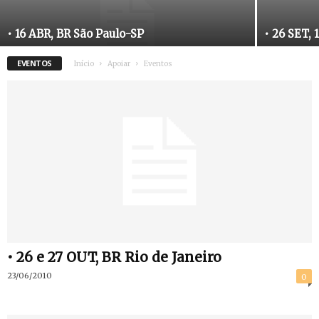
• 16 ABR, BR São Paulo-SP
• 26 SET, 
EVENTOS
Início
Apoiar
Eventos
• 26 e 27 OUT, BR Rio de Janeiro
23/06/2010
0