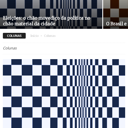
Eleições: o chão movediço da política no
chão material da cidade
O Brasil e
COLUNAS
Início
Colunas
Colunas