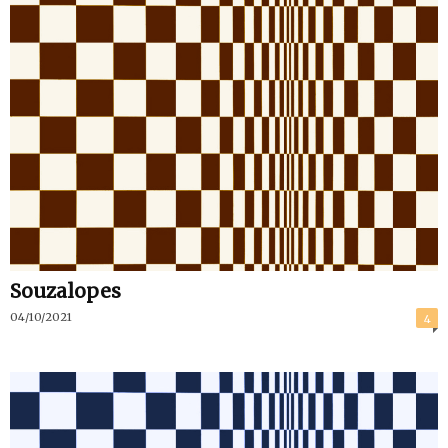
Souzalopes
04/10/2021
4