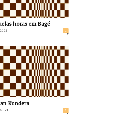
elas horas em Bagé
/2022
2
lan Kundera
/2023
4