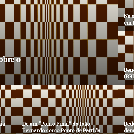
Na s
em 
obre o
Ren
(RB
ia
De um “Ponto Final” do João
Rede
Bernardo como Ponto de Partida
dem