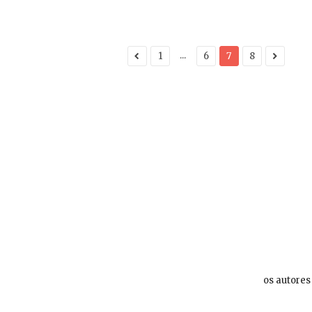
...
1
6
7
8
os autores