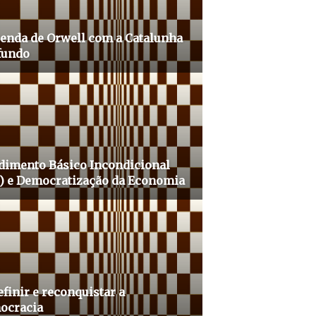
enda de Orwell com a Catalunha
fundo
dimento Básico Incondicional
I) e Democratização da Economia
finir e reconquistar a
ocracia