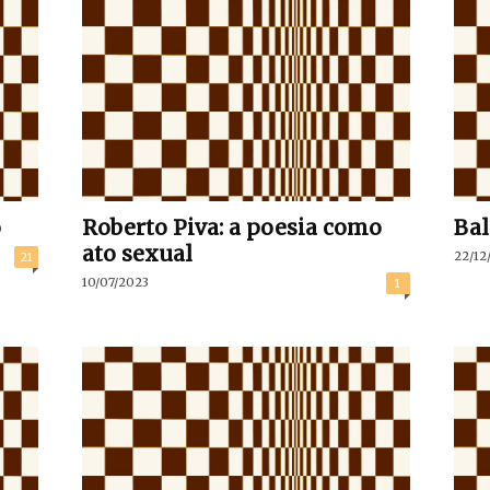
o
Roberto Piva: a poesia como
Bal
ato sexual
22/12
21
10/07/2023
1