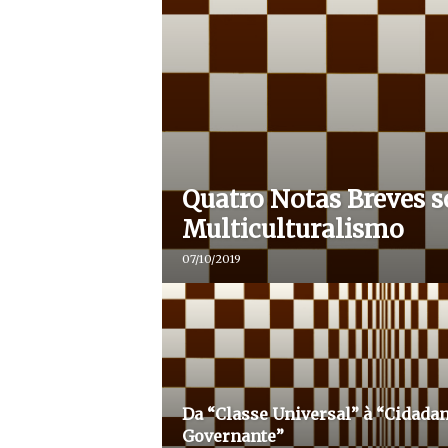
Quatro Notas Breves s
Multiculturalismo
07/10/2019
Da “Classe Universal” à “Cidadan
Governante”