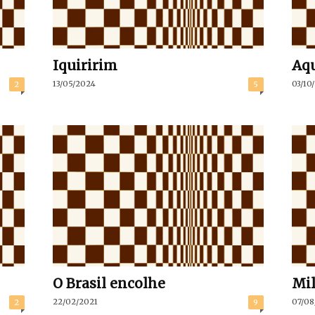
Iquiririm
Aqu
13/05/2024
03/10
2
5
O Brasil encolhe
Mi
22/02/2021
07/08
2
9