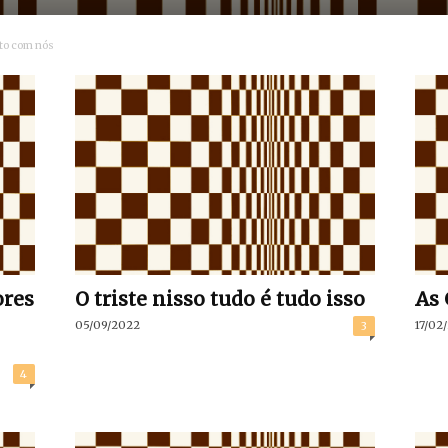
to com nós
ores
O triste nisso tudo é tudo isso
As 
05/09/2022
17/02
3
4