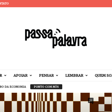
NTATO
R
APOIAR
PENSAR
LEMBRAR
QUEM S
BO DA ECONOMIA
PONTO COM NÓS
21