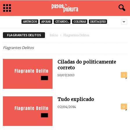
ANÚNCIOS
APOIAR
CITANDO...
COLUNAS
DESTAQUES
FLAGRANTES DELITOS
Início
Flagrantes Delitos
Flagrantes Delitos
Ciladas do politicamente
correto
10/07/2013
3
Tudo explicado
02/04/2014
0