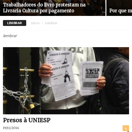
Trabalhadores do livro protestam na
Livraria Cultura por pagamento
Por que m
LEMBRAR
Início
Lembrar
lembrar
Presos à UNIESP
19/11/2016
6