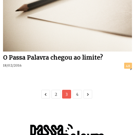
O Passa Palavra chegou ao limite?
18/02/2016
48
2
3
4