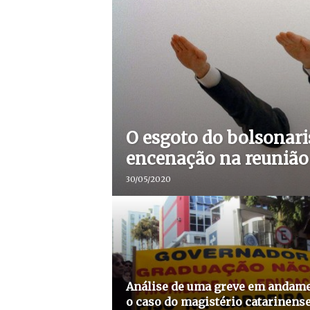
O esgoto do bolsonari
encenação na reunião 
30/05/2020
Análise de uma greve em andame
o caso do magistério catarinens