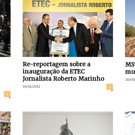
Re-reportagem sobre a
MST
inauguração da ETEC
mut
Jornalista Roberto Marinho
20/03
06/11/2011
1
3