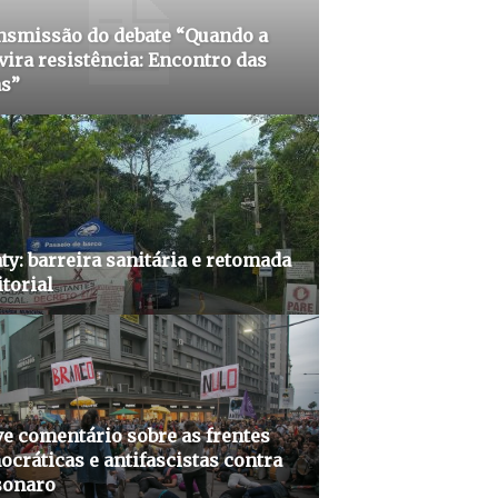
nsmissão do debate “Quando a
vira resistência: Encontro das
as”
ty: barreira sanitária e retomada
itorial
e comentário sobre as frentes
cráticas e antifascistas contra
sonaro