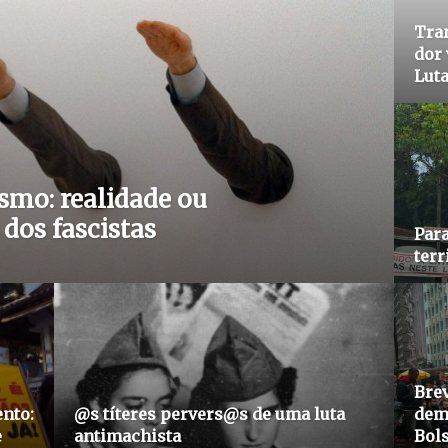
Tra
dor 
Lut
smo: realidade ou
dos fascistas
Para
terr
Brev
nto:
@s títeres pervers@s de uma luta
demo
e
antimachista
Bol