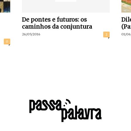
De pontes e futuros: os
Dil
caminhos da conjuntura
(Pa
26/05/2016
01/06
2
0