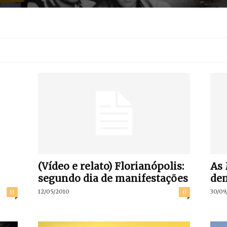
(Vídeo e relato) Florianópolis:
As 
segundo dia de manifestações
dem
12/05/2010
30/09
11
0