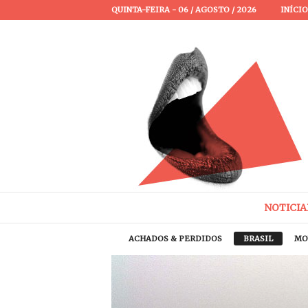
QUINTA-FEIRA - 06 / AGOSTO / 2026
INÍCIO
P
a
s
s
a
NOTICIA
P
a
ACHADOS & PERDIDOS
BRASIL
MO
l
a
v
r
a