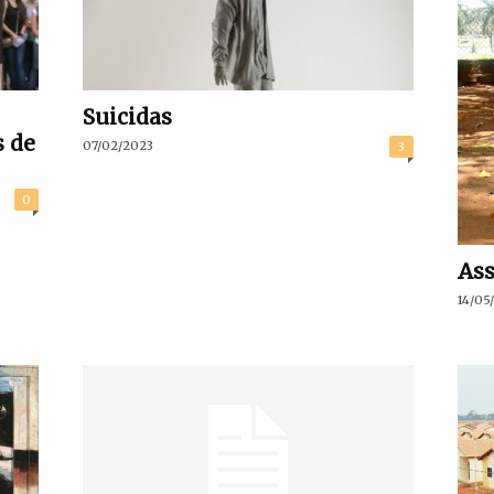
Suicidas
s de
07/02/2023
3
0
Ass
14/05