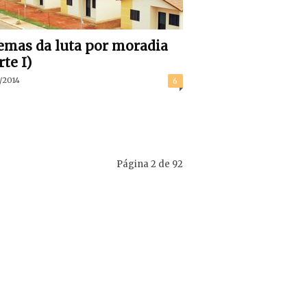
emas da luta por moradia
rte I)
/2014
6
Página 2 de 92