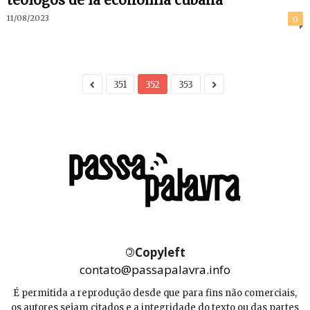
teólogos de la economía cubana
11/08/2023
0
351
352
353
©
Copyleft
contato@passapalavra.info
É permitida a reprodução desde que para fins não comerciais,
os autores sejam citados e a integridade do texto ou das partes