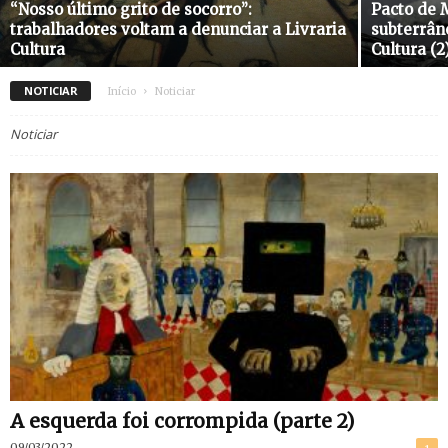
“Nosso último grito de socorro”:
Pacto de 
trabalhadores voltam a denunciar a Livraria
subterrân
Cultura
Cultura (2
NOTICIAR
Início
Noticiar
Noticiar
A esquerda foi corrompida (parte 2)
09/03/2022