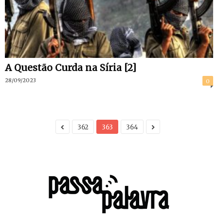
A Questão Curda na Síria [2]
28/09/2023
0
362
363
364