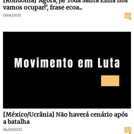
[Rondônia] ‘Agora, já! Toda Santa Elina nós
vamos ocupar!’, frase ecoa...
13/04/2021
0
[México/Ucrânia] Não haverá cenário após
a batalha
04/03/2022
0