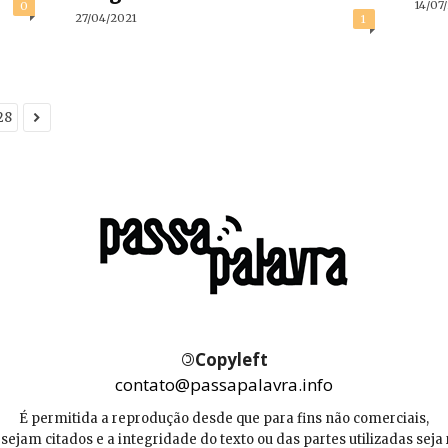
14/07
0
27/04/2021
1
28
©
Copyleft
contato@passapalavra.info
É permitida a reprodução desde que para fins não comerciais,
 sejam citados e a integridade do texto ou das partes utilizadas seja