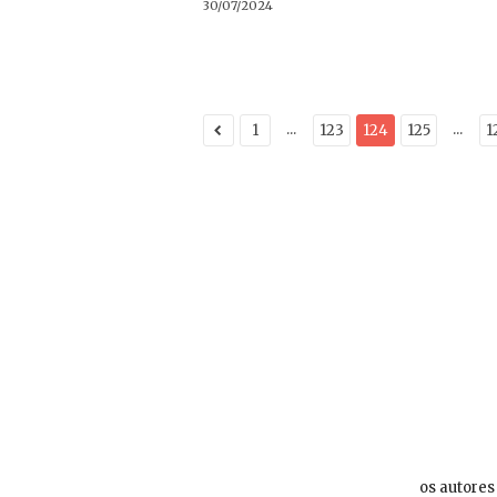
30/07/2024
...
...
1
123
124
125
1
os autores