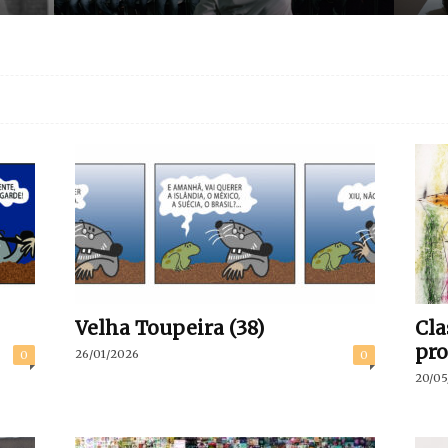
Velha Toupeira (38)
Cla
pro
26/01/2026
0
0
20/05