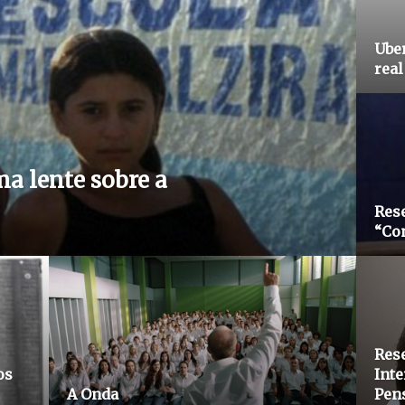
Uber
real
ma lente sobre a
Rese
“Co
Rese
os
Inte
A Onda
Pen