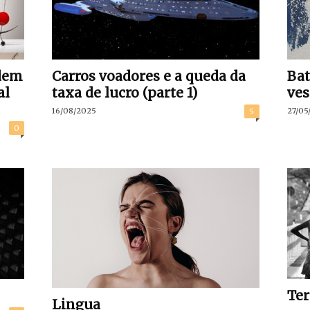
dem
Carros voadores e a queda da
Bat
al
taxa de lucro (parte 1)
ves
16/08/2025
27/05
5
0
Ter
Lingua