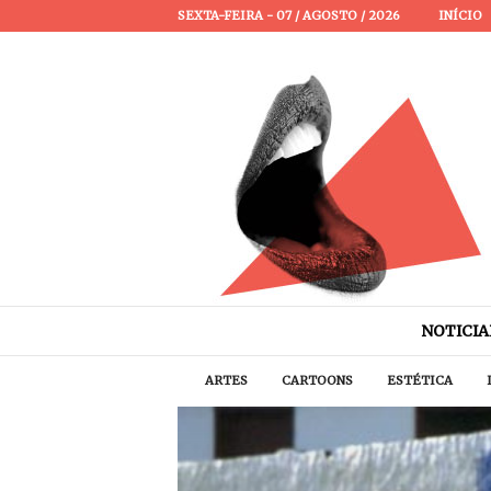
SEXTA-FEIRA - 07 / AGOSTO / 2026
INÍCIO
P
a
s
s
a
NOTICIA
P
a
ARTES
CARTOONS
ESTÉTICA
l
a
v
r
a