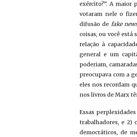
exército?”. A maior 
votaram nele o fiz
difusão de
fake new
coisas, ou você está
relação à capacida
general e um capit
poderiam, camarad
preocupava com a ges
eles nos recordam q
nos livros de Marx t
Essas perplexidades
trabalhadores, e 2)
democráticos, de me