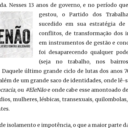
da. Nesses 13 anos de governo, e no período que
gestou, o Parti
do dos Trabalh
sucedido em sua estratégia de
conflitos, de transformação dos 
em instrumentos de gestão e conci
foi desaparecendo qualquer pode
(seja no trabalho, nos bairro
 Daquele último grande ciclo de lutas dos anos 7
 além de um grande saco de identidades, onde lê-
cracia
, ou
#EleNão
e onde cabe esse amontoado de
ios, mulheres, lésbicas, transexuais, quilombolas,
tes.
de isolamento e impotência, o que a maior parte da