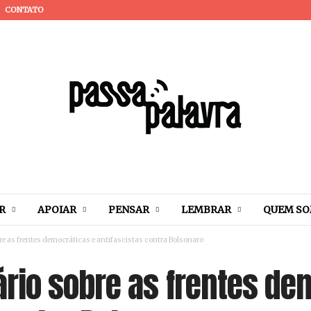
CONTATO
R
APOIAR
PENSAR
LEMBRAR
QUEM S
e as frentes democráticas e antifascistas contra Bolsonaro
rio sobre as frentes de