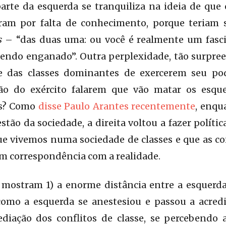
parte da esquerda se tranquiliza na ideia de que
eram por falta de conhecimento, porque teriam
s
– “das duas uma: ou você é realmente um fasci
 sendo enganado”. Outra perplexidade, tão surpr
de das classes dominantes de exercerem seu p
ão do exército falarem que vão matar os esque
as? Como
disse Paulo Arantes recentemente
, enqu
tão da sociedade, a direita voltou a fazer polític
ue vivemos numa sociedade de classes e que as c
êm correspondência com a realidade.
 mostram 1) a enorme distância entre a esquerda
 como a esquerda se anestesiou e passou a acre
diação dos conflitos de classe, se percebendo