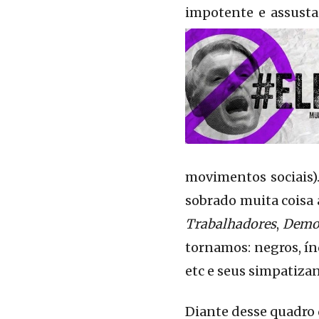
impotente e assusta
movimentos sociais).
sobrado muita coisa
Trabalhadores
,
Demo
tornamos: negros, índ
etc e seus simpatizan
Diante desse quadro 