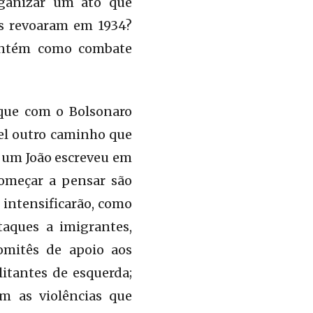
rganizar um ato que
tas revoaram em 1934?
antém como combate
que com o Bolsonaro
ível outro caminho que
e um João escreveu em
começar a pensar são
 intensificarão, como
taques a imigrantes,
comitês de apoio aos
itantes de esquerda;
em as violências que