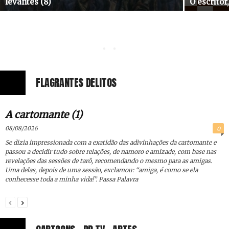
levantes (8)
O escritor
Ferramentas de Controle Parental (4)
FLAGRANTES DELITOS
20/07/2026
A cartomante (1)
08/08/2026
0
Se dizia impressionada com a exatidão das adivinhações da cartomante e
passou a decidir tudo sobre relações, de namoro e amizade, com base nas
revelações das sessões de tarô, recomendando o mesmo para as amigas.
Uma delas, depois de uma sessão, exclamou: “amiga, é como se ela
conhecesse toda a minha vida!”. Passa Palavra
Factos etc. 2) «ressentido, pessimista,
revisionista, conformista, eclético e renegado»