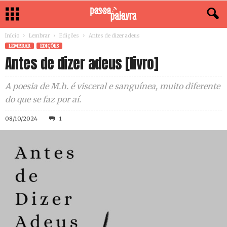
Início
Lembrar
Edições
Antes de dizer adeus
LEMBRAR
EDIÇÕES
Antes de dizer adeus [livro]
A poesia de M.h. é visceral e sanguínea, muito diferente
do que se faz por aí.
08/10/2024
1