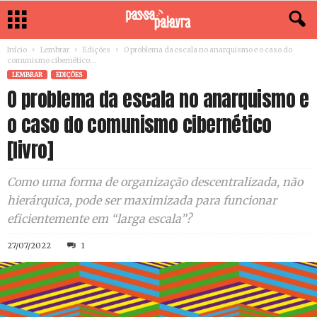
Início
Lembrar
Edições
O problema da escala no anarquismo e o caso do
comunismo cibernético...
LEMBRAR
EDIÇÕES
O problema da escala no anarquismo e
o caso do comunismo cibernético
[livro]
Como uma forma de organização descentralizada, não
hierárquica, pode ser maximizada para funcionar
eficientemente em “larga escala”?
27/07/2022
1