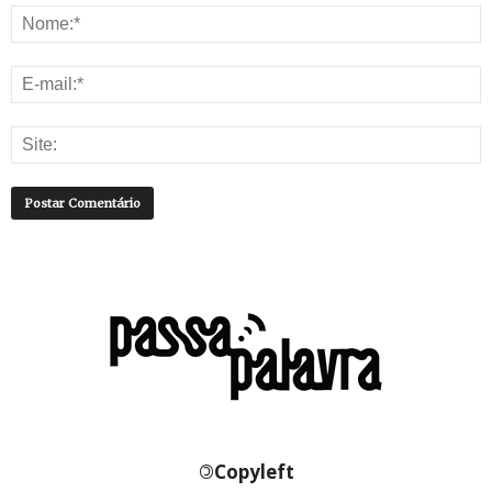
©
Copyleft