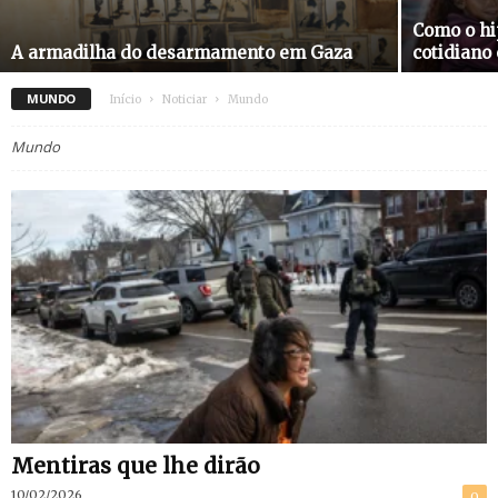
Como o hi
A armadilha do desarmamento em Gaza
cotidiano
MUNDO
Início
Noticiar
Mundo
Mundo
Mentiras que lhe dirão
10/02/2026
0