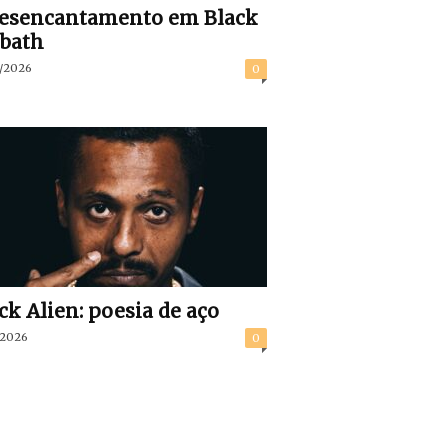
desencantamento em Black
bath
/2026
0
ck Alien: poesia de aço
/2026
0