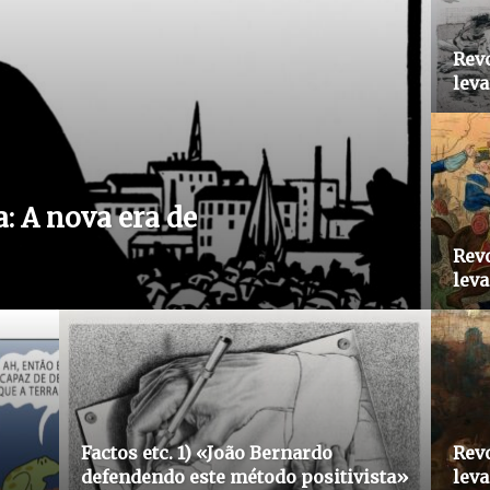
Revo
leva
a: A nova era de
Revo
leva
Factos etc. 1) «João Bernardo
Revo
defendendo este método positivista»
leva