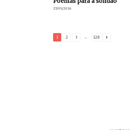
Poemas para a solidão
27/05/2026
...
1
2
3
128