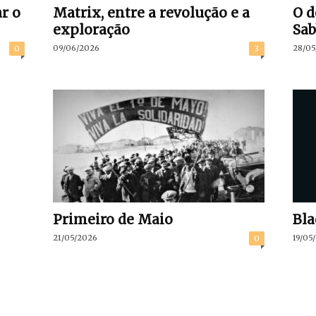
r o
Matrix, entre a revolução e a
O 
exploração
Sab
09/06/2026
28/05
0
3
Primeiro de Maio
Bla
21/05/2026
19/05
0