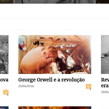
nova
George Orwell e a revolução
Rev
era
25/06/2026
8
23/06
0