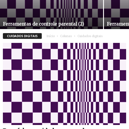
Ferramentas de controle parental (2)
Ferrament
CUIDADOS DIGITAIS
Início
Colunas
Cuidados digitais