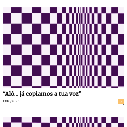
“Alô… já copiamos a tua voz”
13/10/2025
2