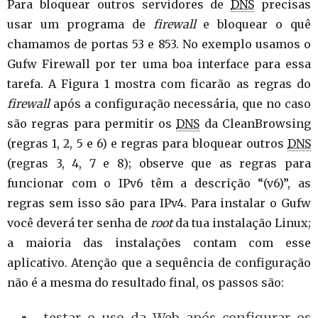
Para bloquear outros servidores de
DNS
precisas
usar um programa de
firewall
e bloquear o quê
chamamos de portas 53 e 853. No exemplo usamos o
Gufw Firewall por ter uma boa interface para essa
tarefa. A Figura 1 mostra com ficarão as regras do
firewall
após a configuração necessária, que no caso
são regras para permitir os
DNS
da CleanBrowsing
(regras 1, 2, 5 e 6) e regras para bloquear outros
DNS
(regras 3, 4, 7 e 8); observe que as regras para
funcionar com o IPv6 têm a descrição “(v6)”, as
regras sem isso são para IPv4. Para instalar o Gufw
você deverá ter senha de
root
da tua instalação Linux;
a maioria das instalações contam com esse
aplicativo. Atenção que a sequência de configuração
não é a mesma do resultado final, os passos são:
testar o uso da Web após configurar os