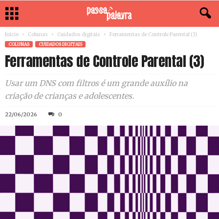
Início
Colunas
Cuidados digitais
Ferramentas de Controle Parental (3)
COLUNAS
CUIDADOS DIGITAIS
Ferramentas de Controle Parental (3)
Usar um DNS com filtros é um grande auxílio na
criação de crianças e adolescentes.
22/06/2026
0