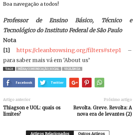
Boa navegação a todos!
Professor de Ensino Básico, Técnico e
Tecnológico do Instituto Federal de São Paulo
Nota
[1]
https://cleanbrowsing.org/filters#step1
–
para saber mais vá em ‘About us’
TAGS
MÍDIA/COMUNICAÇÃO_SOCIAL
VIGILÂNCIA
Facebook
Twitter
Artigo anterior
Próximo artigo
Thiagson e UOL: quais os
Revolta. Greve. Revolta: A
limites?
nova era de levantes (2)
Artigos Relacionados
Outros Artigos