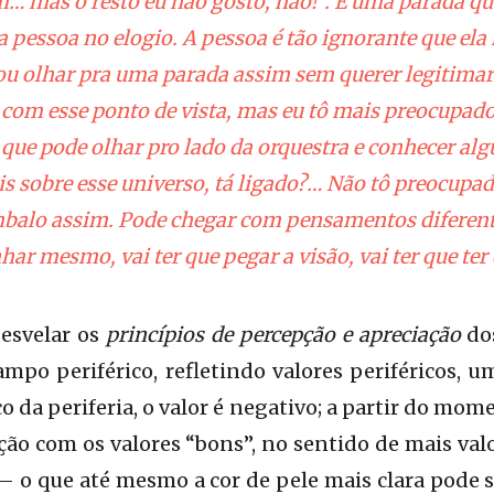
m… mas o resto eu não gosto, não!”. É uma parada que
a pessoa no elogio. A pessoa é tão ignorante que ela
u olhar pra uma parada assim sem querer legitimar 
 com esse ponto de vista, mas eu tô mais preocupad
ue pode olhar pro lado da orquestra e conhecer al
s sobre esse universo, tá ligado?… Não tô preocupa
balo assim. Pode chegar com pensamentos diferentes
r mesmo, vai ter que pegar a visão, vai ter que ter 
desvelar os
princípios de percepção e apreciação
dos
mpo periférico, refletindo valores periféricos, um
co da periferia, o valor é negativo; a partir do m
o com os valores “bons”, no sentido de mais val
 — o que até mesmo a cor de pele mais clara pode s