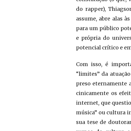
do rapper), Thiags
assume, abre alas às
para um público pote
e própria do univer
potencial crítico e e
Com isso, é import
“limites” da atuaçã
preso eternamente a
cinicamente os efei
internet, que questi
música” ou cultura i
sua tese de doutoram