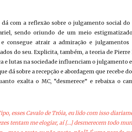
 dá com a reflexão sobre o julgamento social do
Hariel, sendo oriundo de um meio estigmatizad
e consegue atrair a admiração e julgamentos p
ados do seu. Explicita, também, a teoria de Pierr
rça e lutas na sociedade influenciam o julgamento 
que dá sobre a recepção e abordagem que recebe d
uanto exalta o MC, “desmerece” e rebaixa o ca
po, esses Cavalo de Tróia, eu lido com isso diariam
ezes tentam me elogiar, aí […] desmerecem todo mund