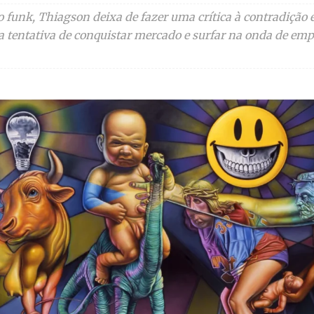
 funk, Thiagson deixa de fazer uma crítica à contradição 
a tentativa de conquistar mercado e surfar na onda de em