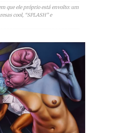
em que ele próprio está envolto: um
presas cool, “SPLASH” e