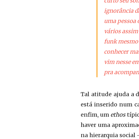
curto seu so
ignorância d
uma pessoa o
vários assim
funk mesmo q
conhecer mai
vim nesse em
pra acompanha
Tal atitude ajuda a 
está inserido num ca
enfim, um
ethos
típi
haver uma aproximaçã
na hierarquia social