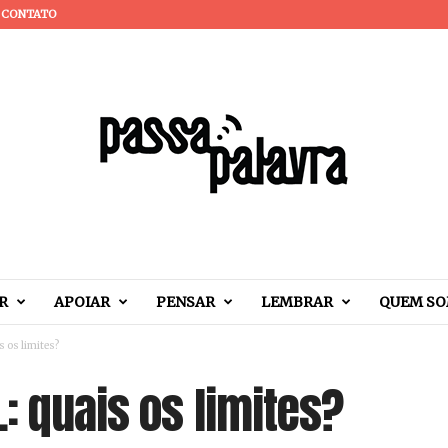
CONTATO
R
APOIAR
PENSAR
LEMBRAR
QUEM S
 os limites?
: quais os limites?