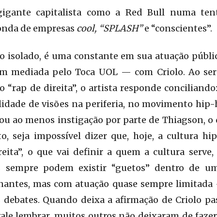
gante capitalista como a Red Bull numa tent
 onda de empresas
cool, “SPLASH”
e “conscientes”.
 isolado, é uma constante em sua atuação públic
m mediada pelo Toca UOL — com Criolo. Ao ser
“rap de direita”, o artista responde conciliando
ralidade de visões na periferia, no movimento hip-
u ao menos instigação por parte de Thiagson, o q
o, seja impossível dizer que, hoje, a cultura h
eita”, o que vai definir a quem a cultura serve
 sempre podem existir “guetos” dentro de u
nantes, mas com atuação quase sempre limitada
os debates. Quando deixa a afirmação de Criolo 
vale lembrar, muitos outros não deixaram de fazer