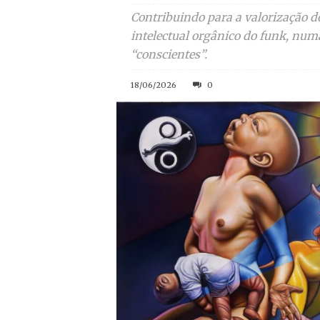
Contribuindo para a valorização do
intelectual orgânico do funk, num
“conscientes”.
18/06/2026
0