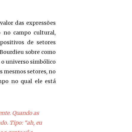
 valor das expressões
o no campo cultural,
ositivos de setores
e Bourdieu sobre como
e o universo simbólico
os mesmos setores, no
mpo no qual ele está
ente. Quando as
o. Tipo: “ah, eu