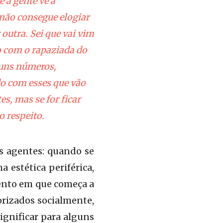
 a gente vê a
 não consegue elogiar
outra. Sei que vai vim
o com o rapaziada do
guns números,
do com esses que vão
, mas se for ficar
o respeito.
 agentes: quando se
a estética periférica,
omento em que começa a
orizados socialmente,
ignificar para alguns