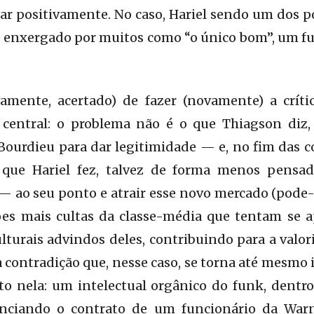
ar positivamente. No caso, Hariel sendo um dos 
 enxergado por muitos como “o único bom”, um fun
mente, acertado) de fazer (novamente) a críti
 central: o problema não é o que Thiagson diz
ourdieu para dar legitimidade — e, no fim das c
e Hariel fez, talvez de forma menos pensad
 ao seu ponto e atrair esse novo mercado (pode-
ões mais cultas da classe-média que tentam se 
ulturais advindos deles, contribuindo para a valor
 à contradição que, nesse caso, se torna até mesmo
to nela: um intelectual orgânico do funk, dentr
unciando o contrato de um funcionário da War