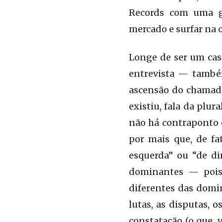
Records com uma gi
mercado e surfar na
Longe de ser um caso
entrevista — també
ascensão do chamado 
existiu, fala da plu
não há contraponto o
por mais que, de fat
esquerda” ou “de dir
dominantes — pois
diferentes das domi
lutas, as disputas, 
constatação (o que, 