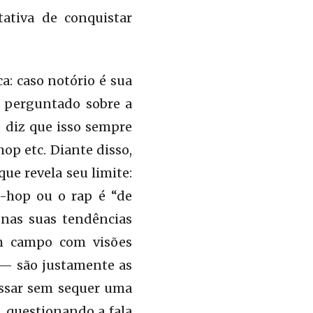
ativa de conquistar
a: caso notório é sua
 perguntado sobre a
: diz que isso sempre
hop etc. Diante disso,
ue revela seu limite:
ip-hop ou o rap é “de
, nas suas tendências
m campo com visões
 — são justamente as
passar sem sequer uma
, questionando a fala