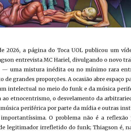
 de 2026, a página do Toca UOL publicou um ví
gson entrevista MC Hariel, divulgando o novo tra
 — uma mistura inédita ou no mínimo rara entr
o de grandes proporções. A ocasião abre espaço p
m intelectual no meio do funk e da música perifé
ca ao etnocentrismo, o desvelamento da arbitrari
úsica periférica por parte da mídia e outras instâ
importantíssima. O problema não é a reflexão 
 de legitimador irrefletido do funk; Thiagson é, n