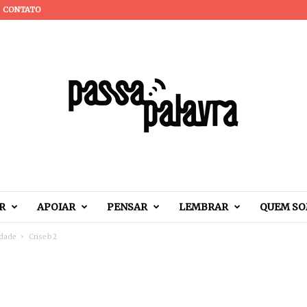
CONTATO
R
APOIAR
PENSAR
LEMBRAR
QUEM S
idade
Crise b 2