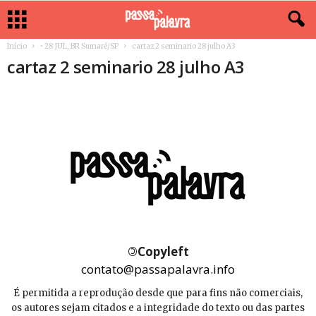
Início
• 28 JUL, BR Sumaré/SP
cartaz 2 seminario 28 julho A3
cartaz 2 seminario 28 julho A3
©
Copyleft
contato@passapalavra.info
É permitida a reprodução desde que para fins não comerciais,
os autores sejam citados e a integridade do texto ou das partes