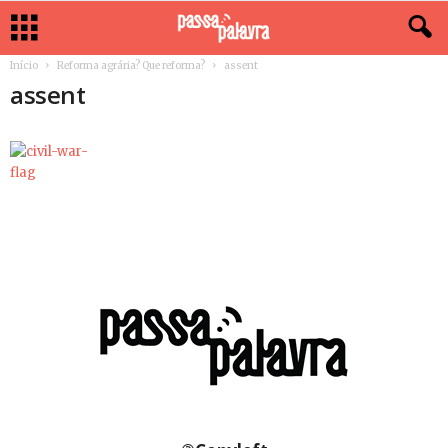
Início
Reforma agrária? Que reforma?
assent
assent