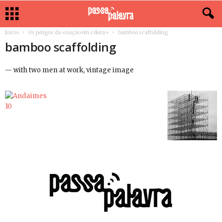
Início
Os perigos da «nação em cólera»
bamboo scaffolding
bamboo scaffolding
— with two men at work, vintage image