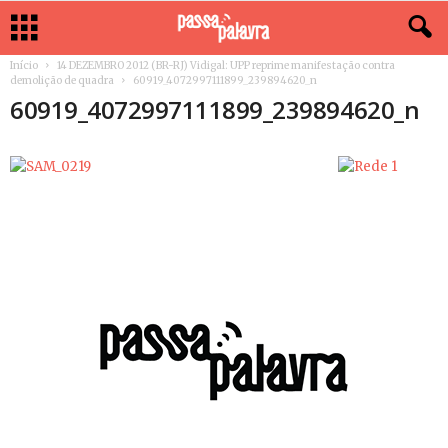
Início
14 DEZEMBRO 2012 (BR-RJ) Vidigal: UPP reprime manifestação contra
demolição de quadra
60919_4072997111899_239894620_n
60919_4072997111899_239894620_n