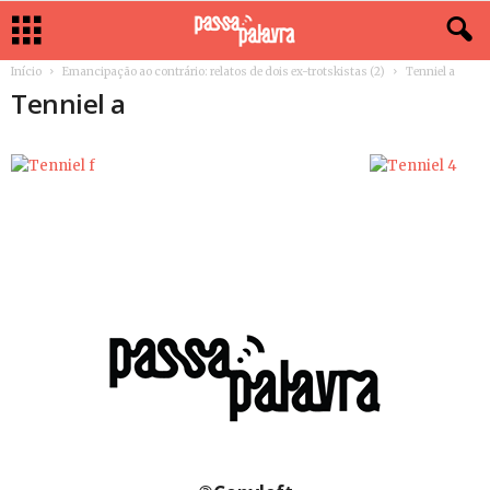
Início
Emancipação ao contrário: relatos de dois ex-trotskistas (2)
Tenniel a
Tenniel a