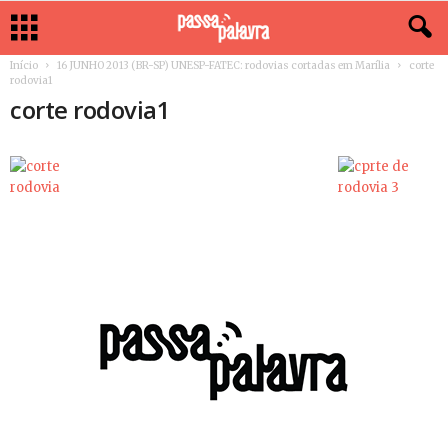
Início
16 JUNHO 2013 (BR-SP) UNESP-FATEC: rodovias cortadas em Marília
corte
rodovia1
corte rodovia1