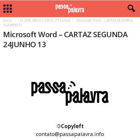
Início
• 24 JUN, 18h30 e 21h30, PT Lisboa
Microsoft Word - CARTAZ SEGUNDA
24JUNHO 13
Microsoft Word – CARTAZ SEGUNDA
24JUNHO 13
©
Copyleft
contato@passapalavra.info