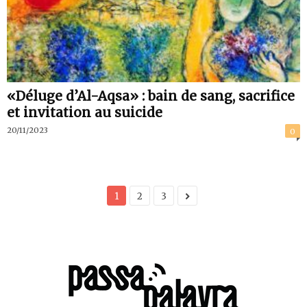
«Déluge d’Al-Aqsa» : bain de sang, sacrifice
et invitation au suicide
20/11/2023
0
1
2
3