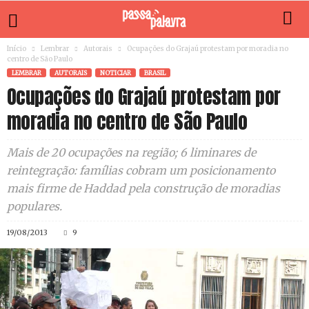
Início
Lembrar
Autorais
Ocupações do Grajaú protestam por moradia no
centro de São Paulo
LEMBRAR
AUTORAIS
NOTICIAR
BRASIL
Ocupações do Grajaú protestam por
moradia no centro de São Paulo
Mais de 20 ocupações na região; 6 liminares de
reintegração: famílias cobram um posicionamento
mais firme de Haddad pela construção de moradias
populares.
19/08/2013
9