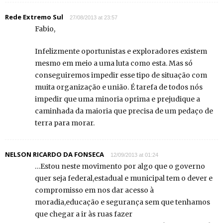
Rede Extremo Sul
27/08/2013 at 23:57
Fabio,
Infelizmente oportunistas e exploradores existem
mesmo em meio a uma luta como esta. Mas só
conseguiremos impedir esse tipo de situação com
muita organização e união. É tarefa de todos nós
impedir que uma minoria oprima e prejudique a
caminhada da maioria que precisa de um pedaço de
terra para morar.
NELSON RICARDO DA FONSECA
12/09/2013 at 01:24
…Estou neste movimento por algo que o governo
quer seja federal,estadual e municipal tem o dever e
compromisso em nos dar acesso à
moradia,educação e segurança sem que tenhamos
que chegar a ir às ruas fazer