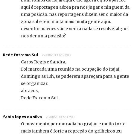
bom somos do itajai aqui e ate agora oq só aparece
aqui é reportagen aérea pra nos jugar e ninguem da
uma posição. nas reportagens dizem ser o maior da
zona sul e tem muita,mais muita gente aqui.
desenformaçoes vão e vem a nada se resolve. alguel
nos der uma posição?
Rede Extremo Sul
22/08/2013 at 21:03
Caros Regis e Sandra,
Foi marcada uma reunião na ocupação do Itajaí,
domingo as 10h, se puderem apareçam para a gente
se organizar.
abraços,
Rede Extremo Sul
fabio lopes da silva
26/08/2013 at 17:09
O movimento por moradia no grajau e muito forte
mais tambem é forte a repreção do grilheiros ,eu