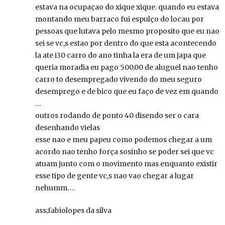
estava na ocupaçao do xique xique. quando eu estava
montando meu barraco fui espulço do locau por
pessoas que lutava pelo mesmo proposito que eu nao
sei se vc,s estao por dentro do que esta acontecendo
la ate i30 carro do ano tinha la era de um japa que
queria moradia eu pago 500.00 de aluguel nao tenho
carro to desempregado vivendo do meu seguro
desemprego e de bico que eu faço de vez em quando
…
outros rodando de ponto 40 disendo ser o cara
desenhando vielas
esse nao e meu papeu como podemos chegar a um
acordo nao tenho força sosinho se poder sei que vc
atuam junto com o movimento mas enquanto existir
esse tipo de gente vc,s nao vao chegar a lugar
nehumm….
ass;fabiolopes da silva