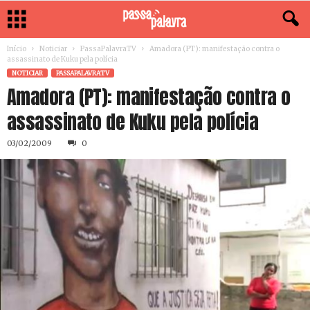
Início
Noticiar
PassaPalavraTV
Amadora (PT): manifestação contra o
assassinato de Kuku pela polícia
NOTICIAR
PASSAPALAVRATV
Amadora (PT): manifestação contra o
assassinato de Kuku pela polícia
03/02/2009
0