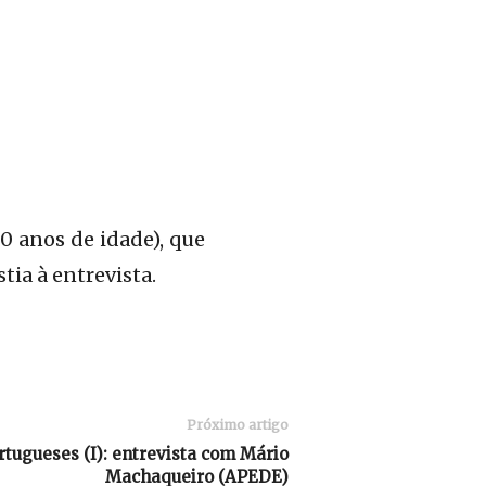
0 anos de idade), que
tia à entrevista.
Próximo artigo
rtugueses (I): entrevista com Mário
Machaqueiro (APEDE)