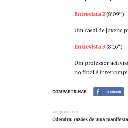
Entrevista 2
(8’09”)
Um casal de jovens p
Entrevista 3
(8’16”)
Um professor activis
no final é interromp
COMPARTILHAR
Facebook
Artigo anterior
Odemira: razões de uma manifest