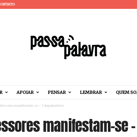
CONTATO
R
APOIAR
PENSAR
LEMBRAR
QUEM S
rofessores manifestam-se – 3 depoimentos
fessores manifestam-se –