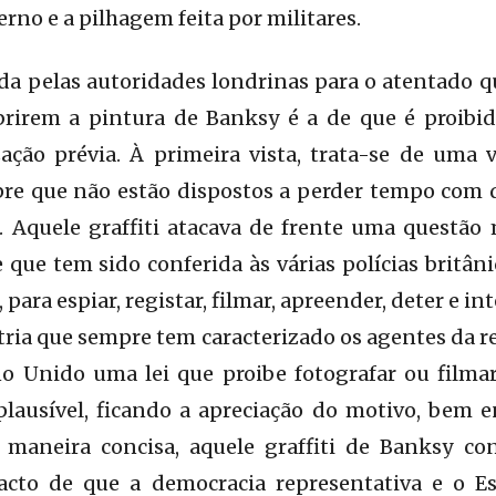
erno e a pilhagem feita por militares.
ada pelas autoridades londrinas para o atentado
brirem a pintura de Banksy é a de que é proibido
ação prévia. À primeira vista, trata-se de uma
pre que não estão dispostos a perder tempo com 
. Aquele graffiti atacava de frente uma questão 
 que tem sido conferida às várias polícias britâni
para espiar, registar, filmar, apreender, deter e in
tria que sempre tem caracterizado os agentes da re
 Unido uma lei que proibe fotografar ou filma
plausível, ficando a apreciação do motivo, bem e
maneira concisa, aquele graffiti de Banksy co
facto de que a democracia representativa e o E