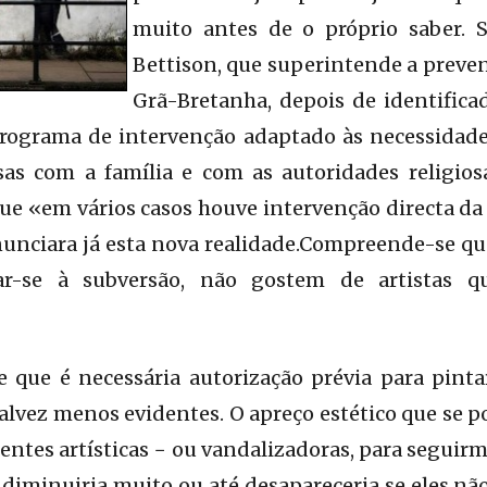
muito antes de o próprio saber.
Bettison, que superintende a preve
Grã-Bretanha, depois de identificad
ograma de intervenção adaptado às necessidade
sas com a família e com as autoridades religiosa
e «em vários casos houve intervenção directa da 
nunciara já esta nova realidade.Compreende-se qu
ar-se à subversão, não gostem de artistas q
que é necessária autorização prévia para pintar
alvez menos evidentes. O apreço estético que se po
rentes artísticas − ou vandalizadoras, para seguir
diminuiria muito ou até desapareceria se eles n