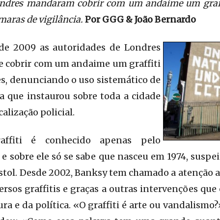
ondres mandaram cobrir com um andaime um graff
maras de vigilância.
Por GGG & João Bernardo
 de 2009 as autoridades de Londres
e cobrir com um andaime um graffiti
s, denunciando o uso sistemático de
a que instaurou sobre toda a cidade
alização policial.
affiti é conhecido apenas pelo
 sobre ele só se sabe que nasceu em 1974, suspe
istol. Desde 2002, Banksy tem chamado a atenção
ersos graffitis e graças a outras intervenções qu
tura e da política. «O graffiti é arte ou vandalism