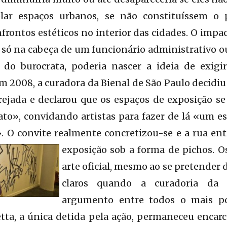
olar espaços urbanos, se não constituíssem o 
rontos estéticos no interior das cidades. O impac
e só na cabeça de um funcionário administrativo ou
 do burocrata, poderia nascer a ideia de exig
Em 2008, a curadora da Bienal de São Paulo decidi
ejada e declarou que os espaços de exposição se 
to», convidando artistas para fazer de lá «um es
». O convite realmente concretizou-se e a rua en
exposição sob a forma de pichos. O
arte oficial, mesmo ao se pretender 
claros quando a curadoria da 
argumento entre todos o mais p
vetta, a única detida pela ação, permaneceu encar