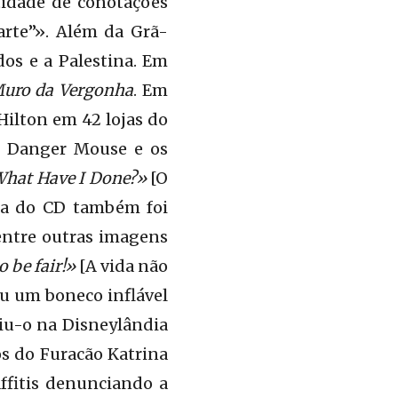
idade de conotações
arte”». Além da Grã-
os e a Palestina. Em
uro da Vergonha
. Em
Hilton em 42 lojas do
DJ Danger Mouse e os
hat Have I Done?»
[O
apa do CD também foi
 entre outras imagens
 be fair!»
[A vida não
u um boneco inflável
iu-o na Disneylândia
os do Furacão Katrina
ffitis denunciando a