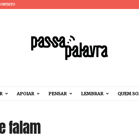
CONTATO
R
APOIAR
PENSAR
LEMBRAR
QUEM S
e falam