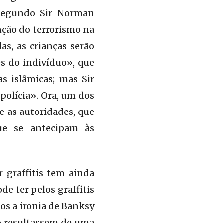
 Segundo Sir Norman
nção do terrorismo na
as, as crianças serão
s do indivíduo», que
s islâmicas; mas Sir
polícia». Ora, um dos
e as autoridades, que
ue se antecipam às
 graffitis tem ainda
de ter pelos graffitis
mos a ironia de Banksy
ão resultassem de uma