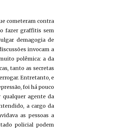
 que cometeram contra
 fazer graffitis sem
 vulgar demagogia de
discussões invocam a
muito polêmica: a da
cas, tanto as secretas
terrogar. Entretanto, e
pressão, foi há pouco
r qualquer agente da
ntendido, a cargo da
nvidava as pessoas a
stado policial podem