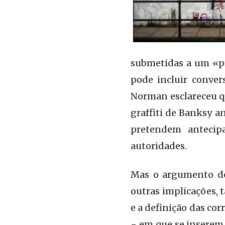
submetidas a um «pr
pode incluir conver
Norman esclareceu qu
graffiti de Banksy a
pretendem antecip
autoridades.
Mas o argumento de 
outras implicações, t
e a definição das cor
− em que se inserem 