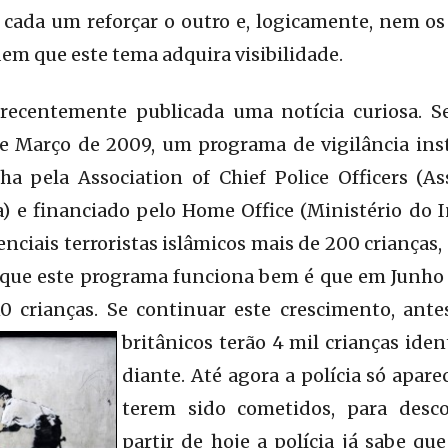
e cada um reforçar o outro e, logicamente, nem 
dem que este tema adquira visibilidade.
i recentemente publicada uma notícia curiosa. 
e Março de 2009, um programa de vigilância in
a pela Association of Chief Police Officers (Ass
a) e financiado pelo Home Office (Ministério do I
enciais terroristas islâmicos mais de 200 crianças
e que este programa funciona bem é que em Junho
0 crianças. Se continuar este crescimento, ante
britânicos
terão 4 mil crianças iden
diante. Até agora a polícia só apare
terem sido cometidos, para desco
partir de hoje a polícia já sabe q