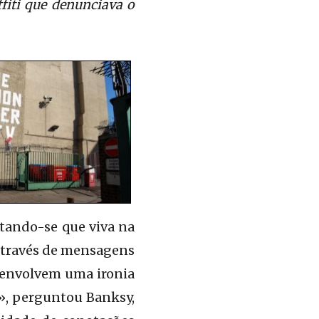
iti que denunciava o
itando-se que viva na
 através de mensagens
e envolvem uma ironia
o?», perguntou Banksy,