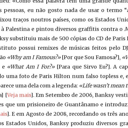
deu: «Como essa palavra tem uma grande quant
as pessoas, eu não gosto nada de usar o termo “
ixou traços noutros países, como os Estados Unid
 à Palestina e pintou diversos graffitis contra o
M
sy substituiu mais de 500 cópias do CD de Paris 
tituto possui remixes de músicas feitos pelo 
são
«Why am I Famous?»
[Por que Sou Famosa?],
«W
] e
«What Am I For?»
[Para que Sirvo Eu?]. A c
o uma foto de Paris Hilton num falso topless e,
parece uma dela com a legenda:
«Life wasn’t mean to
] [
Veja mais
]. Em Setembro de 2006, Banksy vesti
s que um prisioneiro de Guantânamo e introduz
ais
]. E em Agosto de 2008, recordando os três an
s Estados Unidos, Banksy produziu diversos gra