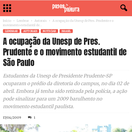
Início
Lembrar
Autorais
A ocupação da Unesp de Pres. Prudente e o
movimento estudantil de...
LEMBRAR
AUTORAIS
NOTICIAR
BRASIL
A ocupação da Unesp de Pres.
Prudente e o movimento estudantil de
São Paulo
Estudantes da Unesp de Presidente Prudente-SP
ocuparam o prédio da diretoria do campus, no dia 02 de
abril. Embora já tenha sido retirada pela polícia, a ação
pode sinalizar para um 2009 barulhento no
movimento estudantil paulista.
17/04/2009
1