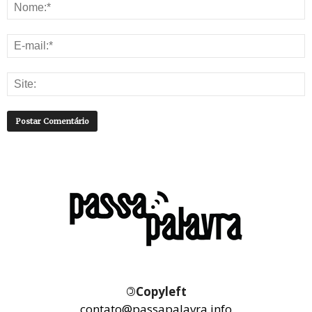
©
Copyleft
contato@passapalavra.info