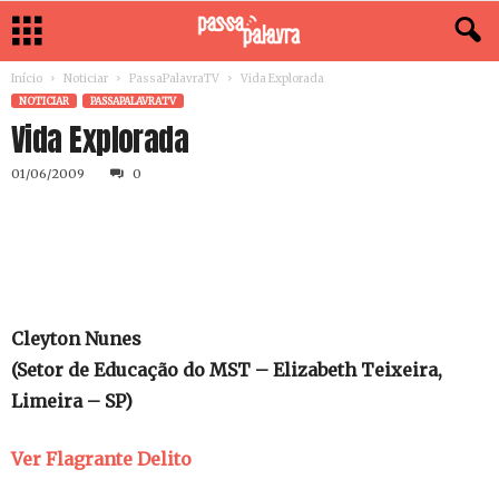
Início
Noticiar
PassaPalavraTV
Vida Explorada
NOTICIAR
PASSAPALAVRATV
Vida Explorada
01/06/2009
0
Cleyton Nunes
(Setor de Educação do MST – Elizabeth Teixeira,
Limeira – SP)
Ver Flagrante Delito