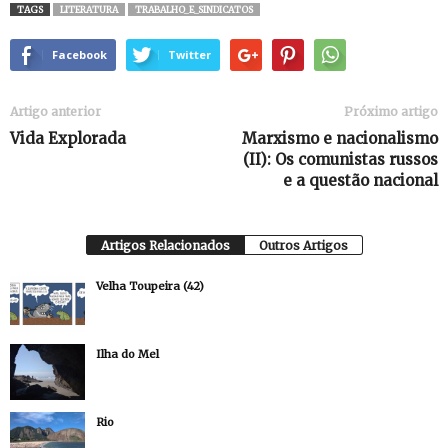
TAGS
LITERATURA
TRABALHO_E_SINDICATOS
Facebook
Twitter
Artigo anterior
Próximo artigo
Vida Explorada
Marxismo e nacionalismo
(II): Os comunistas russos
e a questão nacional
Artigos Relacionados
Outros Artigos
Velha Toupeira (42)
Ilha do Mel
Rio