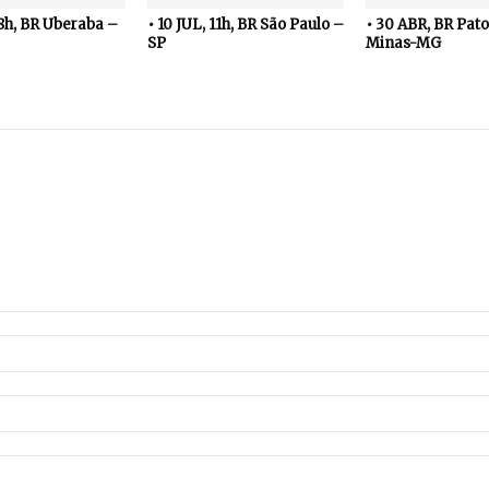
18h, BR Uberaba –
• 10 JUL, 11h, BR São Paulo –
• 30 ABR, BR Pato
SP
Minas-MG