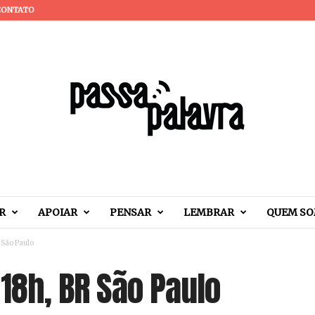
CONTATO
R
APOIAR
PENSAR
LEMBRAR
QUEM S
R São Paulo
 18h, BR São Paulo