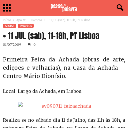
Início
Apoiar
Eventos
• 11 JUL (sab), 11-18h, PT Lisboa
APOIAR
EVENTOS
• 11 JUL (sab), 11-18h, PT Lisboa
01/07/2009
0
Primeira Feira da Achada (obras de arte,
edições e velharias), na Casa da Achada –
Centro Mário Dionísio.
Local: Largo da Achada, em Lisboa.
Realiza-se no sábado dia 11 de Julho, das 11h às 18h, a