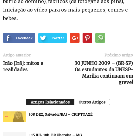
burro ao dominó), fabricos (da fotogafia aos pins),
iniciação ao vídeo para os mais pequenos, comes e
bebes.
Facebook
Twitter
Artigo anterior
Próximo artigo
Irão [Irã]: mitos e
30 JUNHO 2009 – (BR-SP)
realidades
Os estudantes da UNESP-
Marília continuam em
greve!
Artigos Relacionados
Outros Artigos
[08 DEZ, Salvador/BA] – CRIPTOAXÉ
• 15 JUL, 18h, BR Uberaba – MG