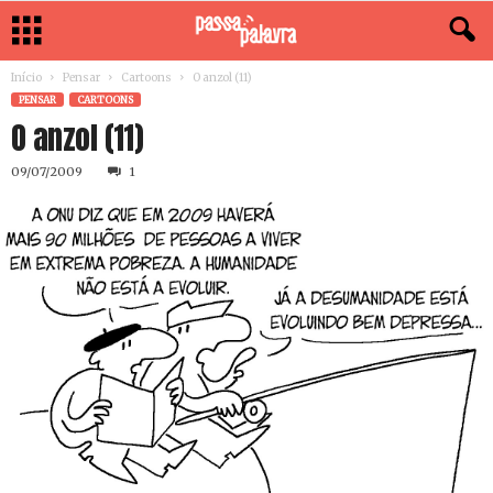
Início
Pensar
Cartoons
O anzol (11)
PENSAR
CARTOONS
O anzol (11)
09/07/2009
1