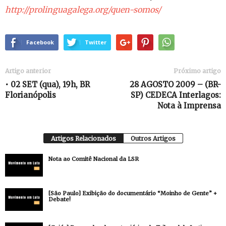
http://prolinguagalega.org/quen-somos/
Facebook
Twitter
Artigo anterior
Próximo artigo
• 02 SET (qua), 19h, BR
28 AGOSTO 2009 – (BR-
Florianópolis
SP) CEDECA Interlagos:
Nota à Imprensa
Artigos Relacionados
Outros Artigos
Nota ao Comitê Nacional da LSR
[São Paulo] Exibição do documentário “Moinho de Gente” +
Debate!