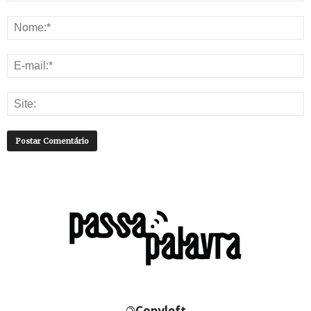
©
Copyleft