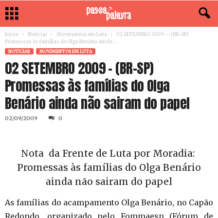
Início
Noticiar
Movimentos em Luta
02 SETEMBRO 2009 – (BR-SP)
Promessas às famílias do Olga Benário ainda...
NOTICIAR
MOVIMENTOS EM LUTA
02 SETEMBRO 2009 – (BR-SP)
Promessas às famílias do Olga
Benário ainda não sairam do papel
02/09/2009
0
Nota da Frente de Luta por Moradia:
Promessas às famílias do Olga Benário
ainda não sairam do papel
As famílias do acampamento Olga Benário, no Capão
Redondo, organizado pelo Fommaesp (Fórum de