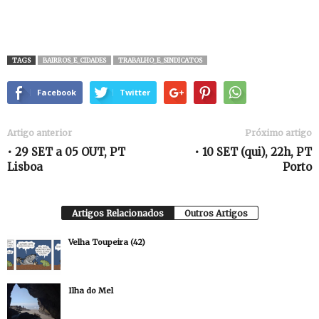
TAGS
BAIRROS_E_CIDADES
TRABALHO_E_SINDICATOS
Facebook
Twitter
Artigo anterior
Próximo artigo
• 29 SET a 05 OUT, PT
• 10 SET (qui), 22h, PT
Lisboa
Porto
Artigos Relacionados
Outros Artigos
Velha Toupeira (42)
Ilha do Mel