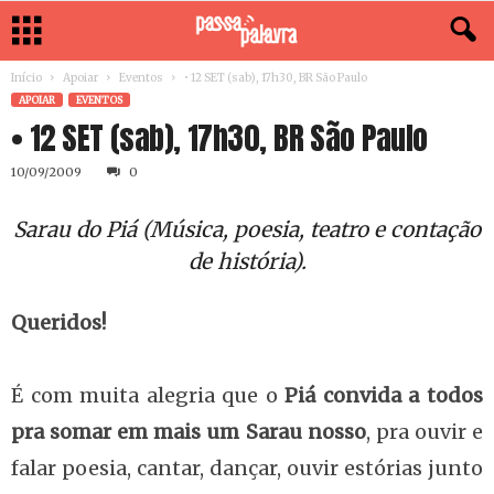
Início
Apoiar
Eventos
• 12 SET (sab), 17h30, BR São Paulo
APOIAR
EVENTOS
• 12 SET (sab), 17h30, BR São Paulo
10/09/2009
0
Sarau do Piá (Música, poesia, teatro e contação
de história).
Queridos!
É com muita alegria que o
Piá convida a todos
pra somar em mais um Sarau nosso
, pra ouvir e
falar poesia, cantar, dançar, ouvir estórias junto