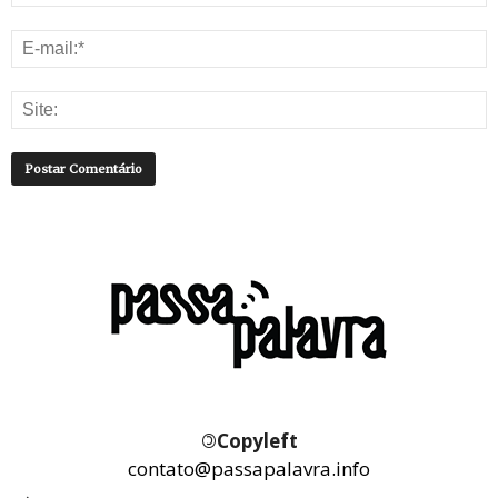
©
Copyleft
contato@passapalavra.info