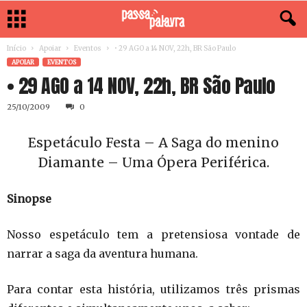
Início
Apoiar
Eventos
• 29 AGO a 14 NOV, 22h, BR São Paulo
APOIAR
EVENTOS
• 29 AGO a 14 NOV, 22h, BR São Paulo
25/10/2009
0
Espetáculo Festa – A Saga do menino
Diamante – Uma Ópera Periférica.
Sinopse
Nosso espetáculo tem a pretensiosa vontade de
narrar a saga da aventura humana.
Para contar esta história, utilizamos três prismas