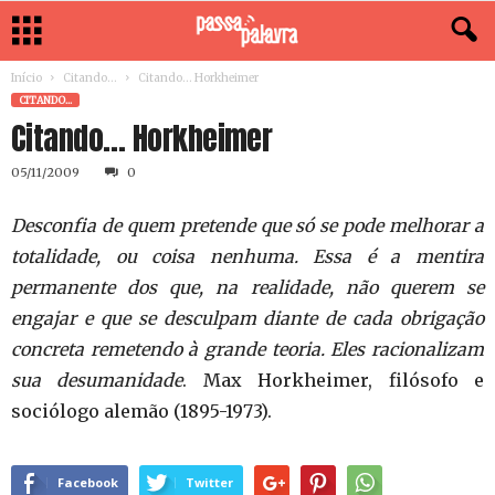
Início
Citando...
Citando… Horkheimer
CITANDO...
Citando… Horkheimer
05/11/2009
0
Desconfia de quem pretende que só se pode melhorar a
totalidade, ou coisa nenhuma. Essa é a mentira
permanente dos que, na realidade, não querem se
engajar e que se desculpam diante de cada obrigação
concreta remetendo à grande teoria. Eles racionalizam
sua desumanidade
.
Max Horkheimer, filósofo e
sociólogo alemão (1895-1973).
Facebook
Twitter