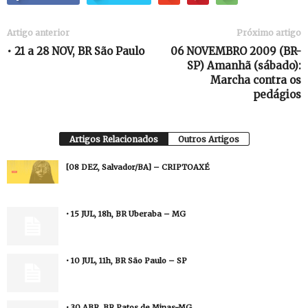
Artigo anterior
Próximo artigo
• 21 a 28 NOV, BR São Paulo
06 NOVEMBRO 2009 (BR-
SP) Amanhã (sábado):
Marcha contra os
pedágios
Artigos Relacionados
Outros Artigos
[08 DEZ, Salvador/BA] – CRIPTOAXÉ
• 15 JUL, 18h, BR Uberaba – MG
• 10 JUL, 11h, BR São Paulo – SP
• 30 ABR, BR Patos de Minas-MG