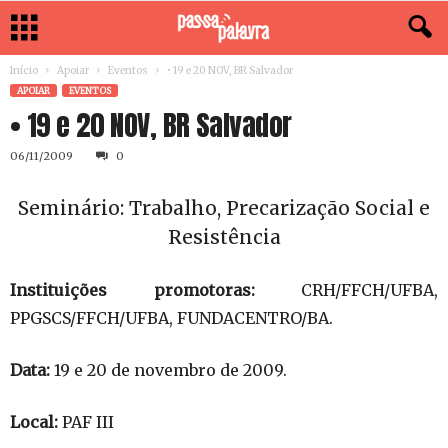
Início
Apoiar
Eventos
• 19 e 20 NOV, BR Salvador
APOIAR
EVENTOS
• 19 e 20 NOV, BR Salvador
06/11/2009
0
Seminário: Trabalho, Precarização Social e
Resistência
Instituições promotoras:
CRH/FFCH/UFBA,
PPGSCS/FFCH/UFBA, FUNDACENTRO/BA.
Data:
19 e 20 de novembro de 2009.
Local:
PAF III