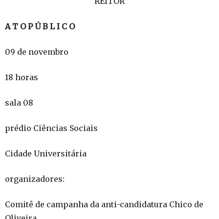
REITOR
A T O P Ú B L I C O
09 de novembro
18 horas
sala 08
prédio Ciências Sociais
Cidade Universitária
organizadores:
Comitê de campanha da anti-candidatura Chico de
Oliveira